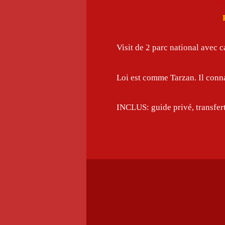
Visit de 2 parc national avec c
Loi est comme Tarzan. Il connaî
INCLUS: guide privé, transfert