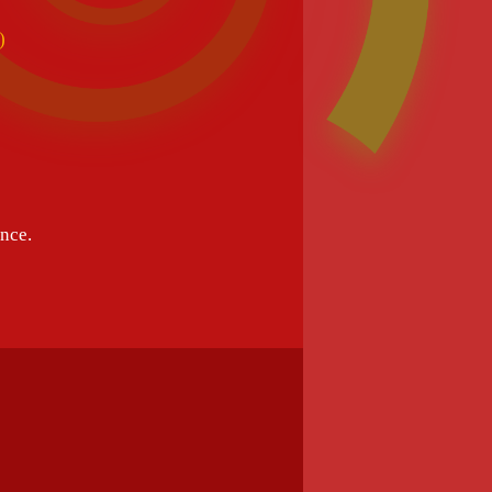
)
ance.