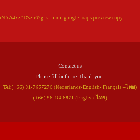
HFpNAA4xz7D3zb6?g_st=com.google.maps.preview.copy
Contact us
Please fill in form? Thank you.
Tel
:(+66) 81-7657276 (Nederlands-English- Français –
ไทย
)
(+66) 86-1886871 (English-
ไทย
)