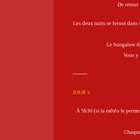
De retour 
Les deux nuits se feront dan
Le bungalow di
Vous y 
⸻
JOUR 3
À 5h30 (si la météo le permet
Chaque 