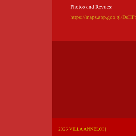
Photos and Revues:
https://maps.app.goo.gl/Ds
2026
VILLA ANNELOI
|