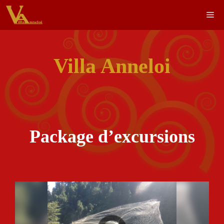
Skip
M
to
content
Villa Anneloi
Package d’excursions